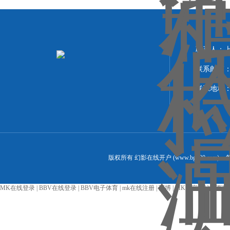
联系人：上海
联系邮箱：liu
联系地址：
版权所有 幻影在线开户 (www.bg400.com)
MK在线登录
|
BBV在线登录
|
BBV电子体育
|
mk在线注册
|
万博
|
MK网官方站网页版_