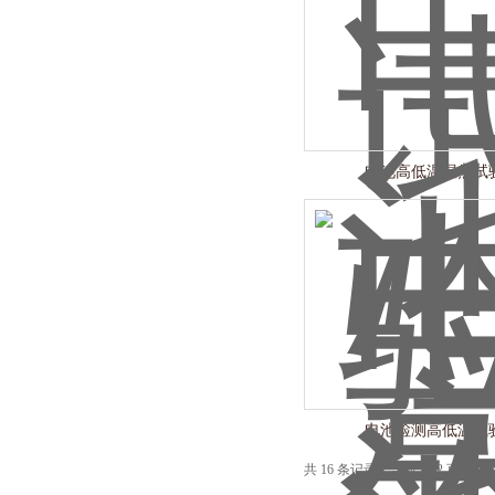
电池高低温湿热试
电池检测高低温试
共 16 条记录，当前 1 / 2 页 