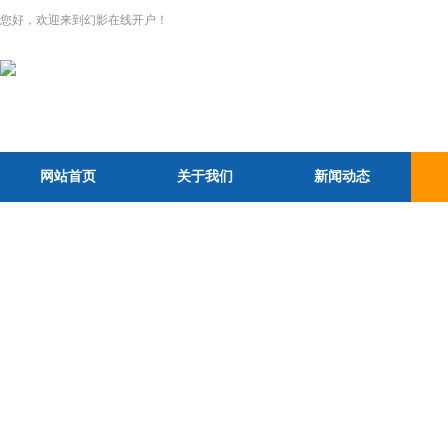
您好，欢迎来到幻影在线开户！
网站首页
关于我们
新闻动态