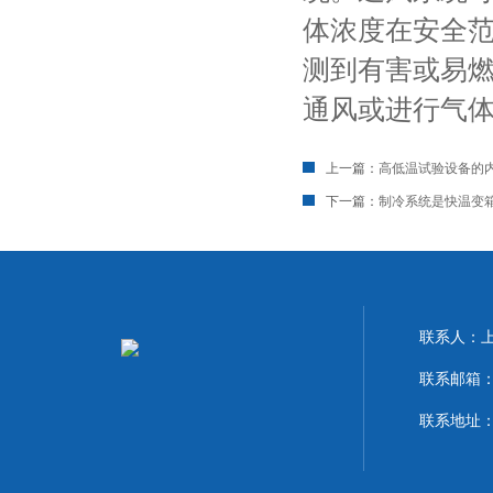
体浓度在安全
测到有害或易
通风或进行气
上一篇：
高低温试验设备的
下一篇：
制冷系统是快温变
联系人：上海
联系邮箱：liu
联系地址：