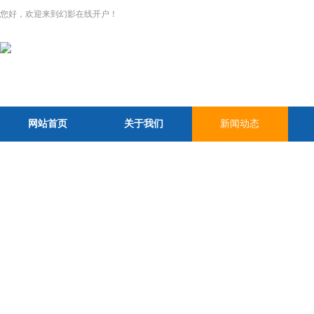
您好，欢迎来到幻影在线开户！
网站首页
关于我们
新闻动态