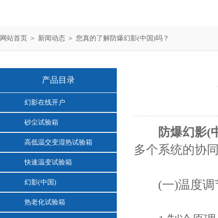
网站首页
＞
新闻动态
＞ 您真的了解防爆幻影(中国)吗？
产品目录
幻影在线开户
砂尘试验箱
防爆幻影(
高低温交变湿热试验箱
多个系统的协
快速温变试验箱
(一)温度调
幻影(中国)
热老化试验箱