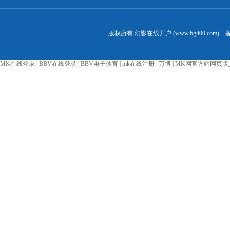
版权所有 幻影在线开户 (www.bg400.com)
MK在线登录
|
BBV在线登录
|
BBV电子体育
|
mk在线注册
|
万博
|
MK网官方站网页版_